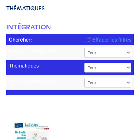
THÉMATIQUES
INTÉGRATION
Chercher:
Effacer les filtres
Année de publication
Thématiques
Type de publication