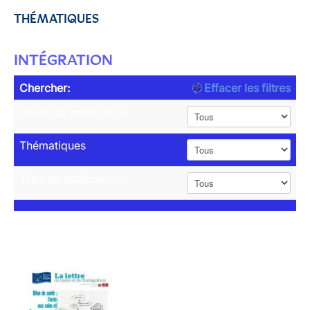
THÉMATIQUES
INTÉGRATION
Chercher:
Effacer les filtres
Année de publication
Thématiques
Type de publication