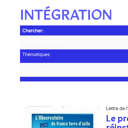
INTÉGRATION
Chercher:
Année de publication
Thématiques
Type de publication
Lettre de l
Le p
réins