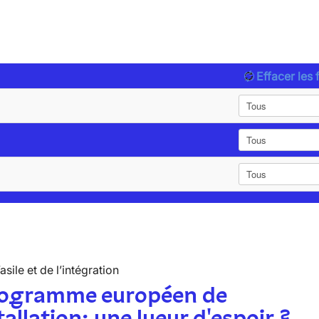
Effacer les f
’asile et de l’intégration
rogramme européen de
tallation: une lueur d'espoir ?