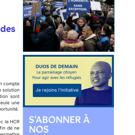
t
 des
on compte
Je rejoins l'initiative
e solution
tion sont
seule une
ortunité.
S'ABONNER À
ec le HCR
NOS
fin de ne
 permettre