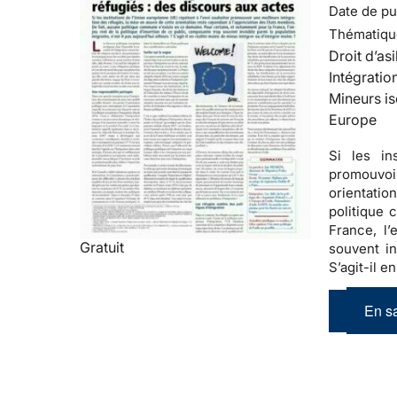
Date de pub
Thématiqu
Droit d’asi
Intégratio
Mineurs is
Europe
Si les in
promouvoir
orientatio
politique
France, l’
Gratuit
souvent in
S’agit-il e
En sa