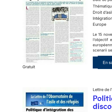
Thématiqu
Droit d’asi
Intégratio
Europe
Le 15 nove
l’objectif
européenne
scenarii s
En sa
Gratuit
Lettre de l
Polit
disco