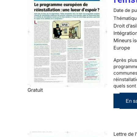
Date de pub
Thématiqu
Droit d’asi
Intégratio
Mineurs is
Europe
Après plus
programm
communes
réinstalla
quels sont
Gratuit
En sa
Lettre de l