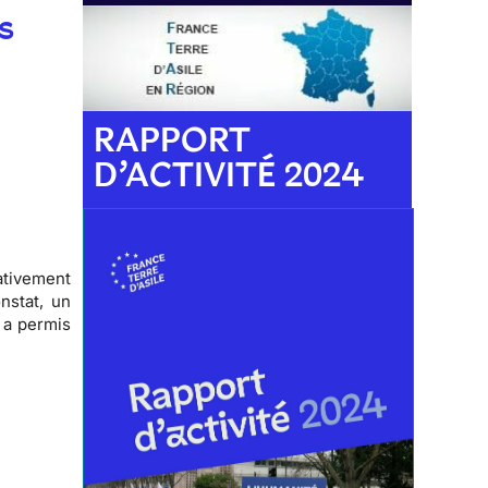
s
RAPPORT
D’ACTIVITÉ 2024
ativement
nstat, un
a a permis