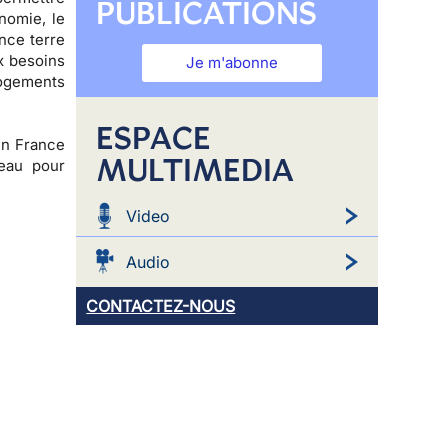
PUBLICATIONS
nomie, le
nce terre
x besoins
Je m'abonne
logements
ESPACE
 en France
MULTIMEDIA
eau pour
Video
Audio
CONTACTEZ-NOUS