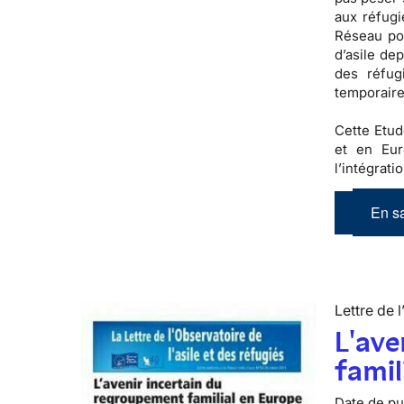
aux réfugi
Réseau pou
d’asile de
des réfug
temporaire
Cette Etud
et en Eur
l’intégrati
En sa
Lettre de l
L'ave
famil
Date de pub