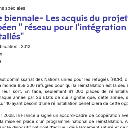
ns spéciales
 biennale- Les acquis du proje
éen " réseau pour l'intégration
tallés"
lication :
2012
e :
n
aut commissariat des Nations unies pour les réfugiés (HCR), 
le monde 859 300 réfugiés pour qui la réinstallation est la seul
 leur sort. En face, seulement 81 000 places de réinstalla
haque année par 26 Etats ce qui signifie que, cette année, 
ur 10 ayant besoin d'une réinstallation bénéficiera de cette opp
er 2008, la France a signé un accord-cadre de coopération av
la mise en place d’un programme national de réinstallation. A
sur le dispositif national d’accueil déjà largement saturé et de