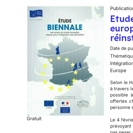
Publicatio
Etude
europ
réins
Date de pub
Thématiqu
Intégratio
Europe
Selon le H
à travers 
possible à
offertes c
personne s
Gratuit
Le 4 févri
prévoyant 
pas peser 