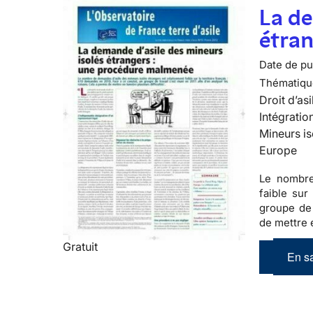
La de
étra
Date de pub
Thématiqu
Droit d’asi
Intégratio
Mineurs is
Europe
Le nombre
faible sur 
groupe de 
de mettre e
Gratuit
En sa