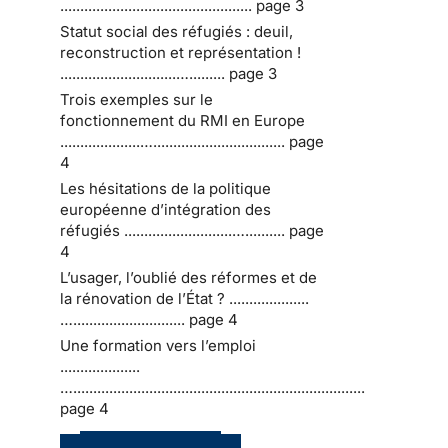
................................................ page 3
Statut social des réfugiés : deuil,
reconstruction et représentation !
.............................…......... page 3
Trois exemples sur le
fonctionnement du RMI en Europe
....................…................................. page
4
Les hésitations de la politique
européenne d’intégration des
réfugiés ...........................….......... page
4
L’usager, l’oublié des réformes et de
la rénovation de l’État ? ....................
…............................ page 4
Une formation vers l’emploi
....................
….........................................................................
page 4