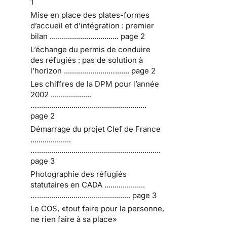
1
Mise en place des plates-formes
d’accueil et d’intégration : premier
bilan .................................. page 2
L’échange du permis de conduire
des réfugiés : pas de solution à
l’horizon ......................…....... page 2
Les chiffres de la DPM pour l’année
2002 ....................
…......................................................
page 2
Démarrage du projet Clef de France
....................
….............................................................
page 3
Photographie des réfugiés
statutaires en CADA ....................
….............................................. page 3
Le COS, «tout faire pour la personne,
ne rien faire à sa place»