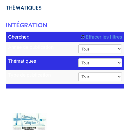
THÉMATIQUES
INTÉGRATION
Chercher:
Effacer les filtres
Année de publication
Thématiques
Type de publication