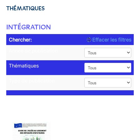
THÉMATIQUES
INTÉGRATION
Chercher:
Effacer les filtres
Année de publication
Thématiques
Type de publication