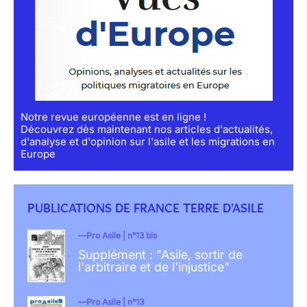
Notre revue européenne est en ligne !
Découvrez dès maintenant nos articles d'actualités,
d'analyse et d'opinion sur l'asile et les migrations en
Europe
PUBLICATIONS DE FRANCE TERRE D'ASILE
Pro Asile | n°13 bis
Supplément : "Asile, sortir de
l'arbitraire et de l'injustice"
Pro Asile | n°13