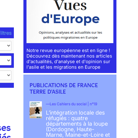
iltres
Notre revue européenne est en ligne !
Découvrez dès maintenant nos articles
d'actualités, d'analyse et d'opinion sur
l'asile et les migrations en Europe
PUBLICATIONS DE FRANCE
TERRE D'ASILE
Les Cahiers du social | n°19
L’intégration locale des
réfugiés : quatre
départements à la loupe
ses
(Dordogne, Haute-
iés
Marne, Maine-et-Loire et