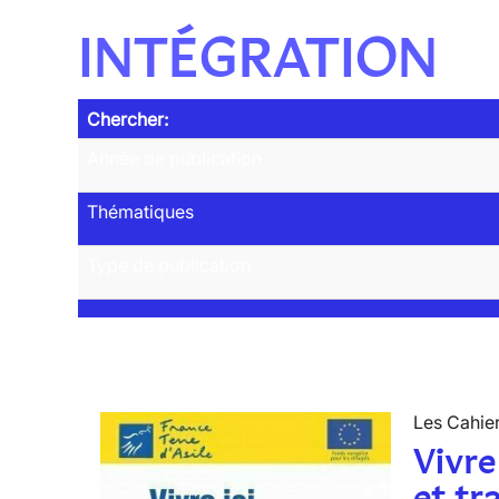
INTÉGRATION
Chercher:
Année de publication
Thématiques
Type de publication
Les Cahier
Vivre
et tr