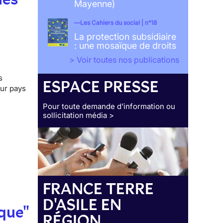
Mayenne)
Les Cahiers du social | n°18
La protection subsidiaire
: une mosaïque de droits
> Voir toutes nos publications
s
ESPACE PRESSE
ur pays
Pour toute demande d’information ou
sollicitation média >
FRANCE TERRE
D'ASILE EN
ique"
RÉGION