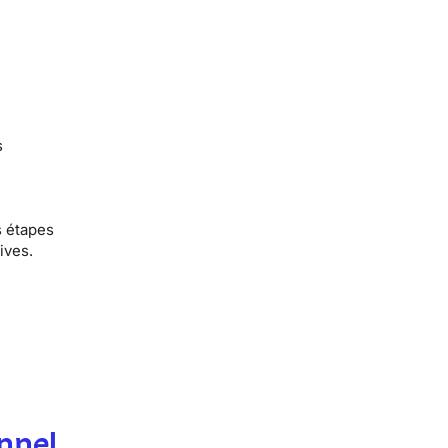
s
s étapes
ives.
nnel