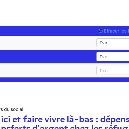
Effacer les f
s du social
 ici et faire vivre là-bas : dépen
ansferts d'argent chez les réfug