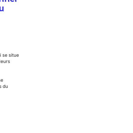
u
 se situe
leurs
se
s du