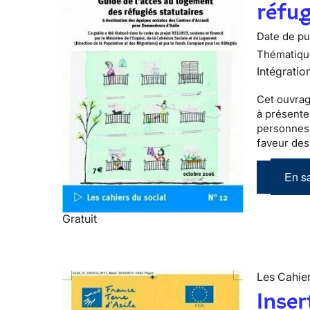
réfug
Date de pub
Thématiqu
Intégratio
Cet ouvrag
à présente
personnes 
faveur des
En sa
Gratuit
Les Cahier
Inser