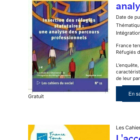
analy
Date de pub
Thématiqu
Intégratio
France terr
Réfugiés d
L’enquête,
caractéris
de leur par
En sa
Gratuit
Les Cahier
L'ac