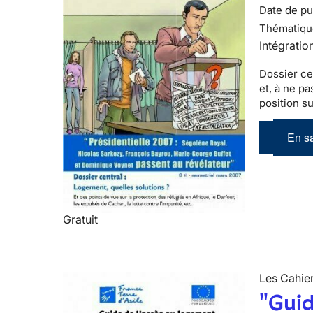
Date de pub
Thématiqu
Intégratio
Dossier ce
et, à ne p
position su
En sa
Gratuit
Les Cahier
"Guid