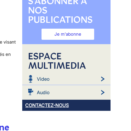
S'ABONNER À
NOS
PUBLICATIONS
Je m'abonne
e visant
ESPACE
yés en
MULTIMEDIA
Video
Audio
CONTACTEZ-NOUS
une