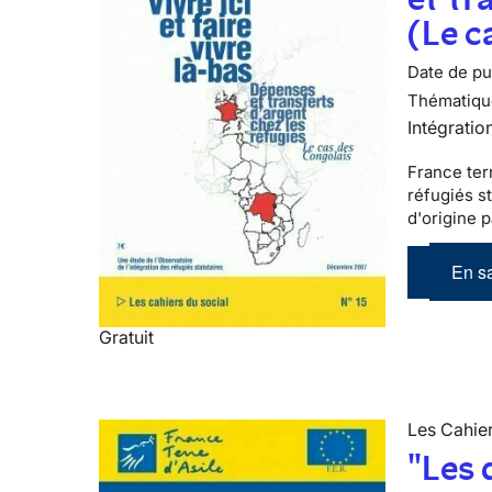
(Le c
Date de pub
Thématiqu
Intégratio
France terr
réfugiés s
d'origine 
En sa
Gratuit
Les Cahier
"Les 