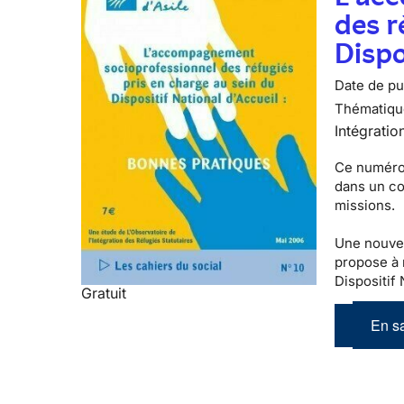
des r
Dispo
Date de pub
Thématiqu
Intégratio
Ce numéro 
dans un con
missions.
Une nouvell
propose à 
Dispositif 
Gratuit
En sa