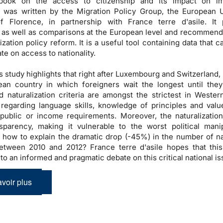
ook on the access to citizenship and its impact on im
n was written by the Migration Policy Group, the European U
 of Florence, in partnership with France terre d'asile. It
, as well as comparisons at the European level and recommend
ization policy reform. It is a useful tool containing data that 
te on access to nationality.
is study highlights that right after Luxembourg and Switzerland,
ean country in which foreigners wait the longest until th
 naturalization criteria are amongst the strictest in Wester
 regarding language skills, knowledge of principles and valu
public or income requirements. Moreover, the naturalizatio
sparency, making it vulnerable to the worst political manip
 how to explain the dramatic drop (-45%) in the number of na
tween 2010 and 2012? France terre d'asile hopes that this 
to an informed and pragmatic debate on this critical national is
voir plus