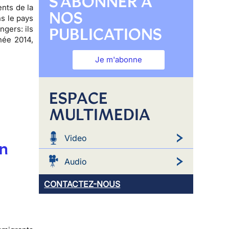
S'ABONNER À
ents de la
NOS
s le pays
PUBLICATIONS
ngers: ils
née 2014,
Je m'abonne
ESPACE
MULTIMEDIA
Video
on
Audio
CONTACTEZ-NOUS