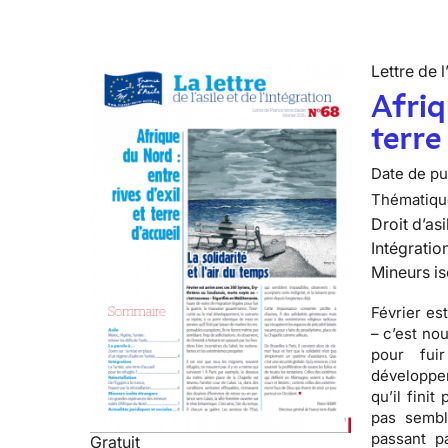
Lettre de l
Afriq
terre
Date de pub
Thématiqu
Droit d’asi
Intégratio
Mineurs is
Février es
– c’est no
pour fui
développe
qu’il fini
pas sembl
passant pa
Gratuit