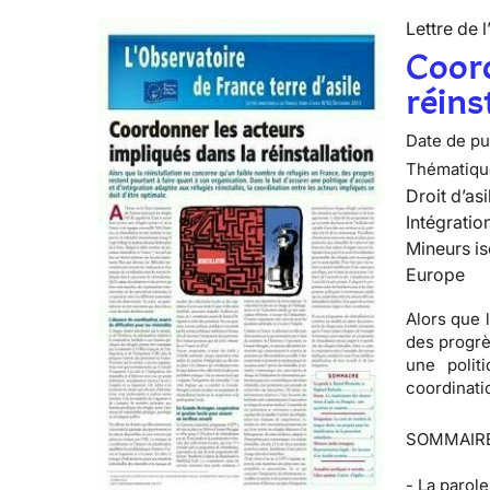
Lettre de l
Coord
réins
Date de pub
Thématiqu
Droit d’asi
Intégratio
Mineurs is
Europe
Alors que 
des progrè
une politi
coordinatio
SOMMAIR
-
La parole 