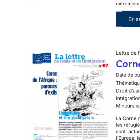
extrémism
En sa
Lettre de l
Corne
Date de pub
Thématiqu
Droit d’asi
Intégratio
Mineurs is
La Corne d
les réfugi
sont actu
l'Europe, l