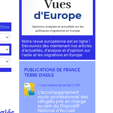
iltres
Notre revue européenne est en ligne !
Découvrez dès maintenant nos articles
d'actualités, d'analyse et d'opinion sur
l'asile et les migrations en Europe
PUBLICATIONS DE FRANCE
TERRE D'ASILE
Les Cahiers du social | n°10
L'accompagnement
socio-professionnel des
réfugiés pris en charge
au sein du Dispositif
giés
National d'Accueil