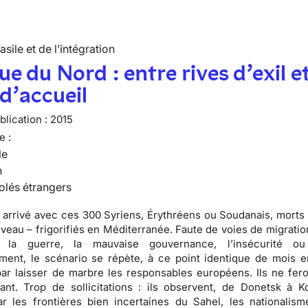
’asile et de l’intégration
ue du Nord : entre rives d’exil e
 d’accueil
lication :
2015
e :
le
n
olés étrangers
t arrivé avec ces 300 Syriens, Érythréens ou Soudanais, morts
uveau – frigorifiés en Méditerranée. Faute de voies de migrati
r la guerre, la mauvaise gouvernance, l’insécurité o
ment, le scénario se répète, à ce point identique de mois 
t par laisser de marbre les responsables européens. Ils ne fe
ant. Trop de sollicitations : ils observent, de Donetsk à 
r les frontières bien incertaines du Sahel, les nationalism