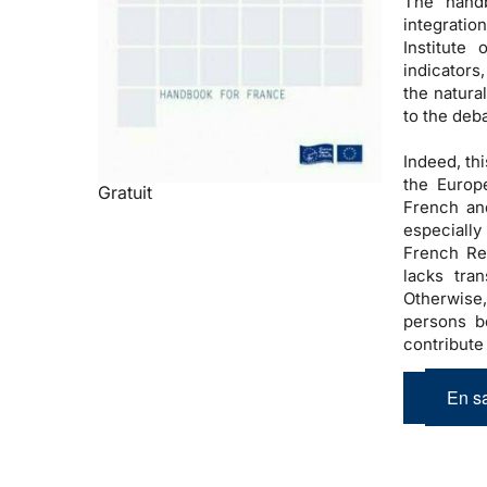
The handb
integratio
Institute
indicators
the natural
to the deba
Indeed, th
the Europ
Gratuit
French and
especially
French Re
lacks tran
Otherwise,
persons be
contribute 
En sa