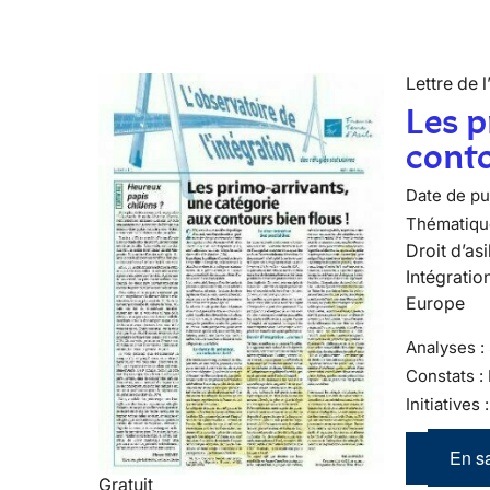
Lettre de l
Les p
conto
Date de pub
Thématiqu
Droit d’asi
Intégratio
Europe
Analyses : 
Constats :
Initiatives
En sa
Gratuit