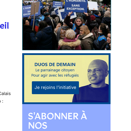
eil
Je rejoins l'initiative
Calais
 :
S'ABONNER À
NOS