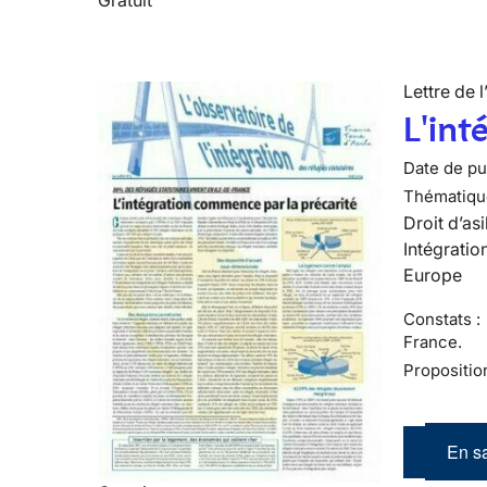
Lettre de l
L'int
Date de pub
Thématiqu
Droit d’asi
Intégratio
Europe
Constats :
France.
Propositio
En sa