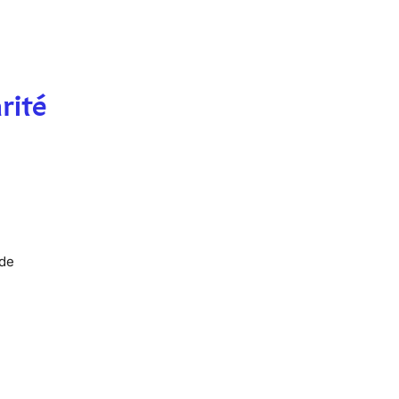
rité
 de