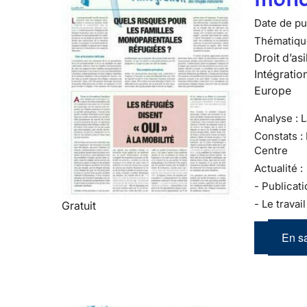
Date de pub
Thématiqu
Droit d’asi
Intégratio
Europe
Analyse : 
Constats :
Centre
Actualité :
- Publicati
- Le travai
Gratuit
En sa