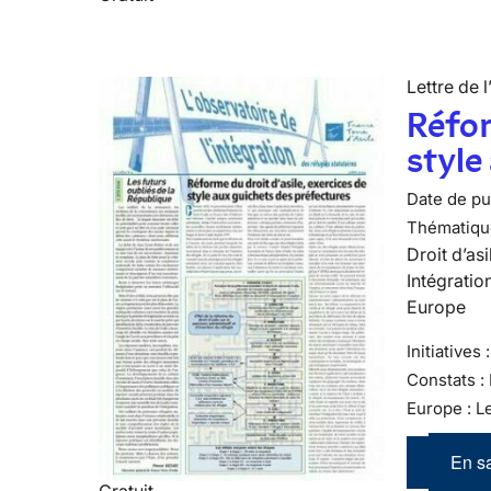
Lettre de l
Réfor
style
Date de pub
Thématiqu
Droit d’asi
Intégratio
Europe
Initiatives
Constats :
Europe : L
En sa
Gratuit