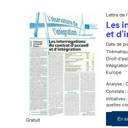
Lettre de l
Les i
et d'
Date de pub
Thématiqu
Droit d’asi
Intégratio
Europe
Analyse : 
Constats :
Initiatives
quelles co
En sa
Gratuit