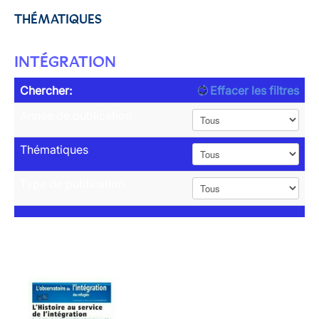
THÉMATIQUES
INTÉGRATION
Chercher:
Effacer les filtres
Année de publication
Thématiques
Type de publication