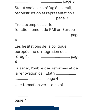
................................................ page 3
Statut social des réfugiés : deuil,
reconstruction et représentation !
.............................…......... page 3
Trois exemples sur le
fonctionnement du RMI en Europe
....................…................................. page
4
Les hésitations de la politique
européenne d’intégration des
réfugiés ...........................….......... page
4
L’usager, l’oublié des réformes et de
la rénovation de l’État ? ....................
…............................ page 4
Une formation vers l’emploi
....................
….........................................................................
page 4