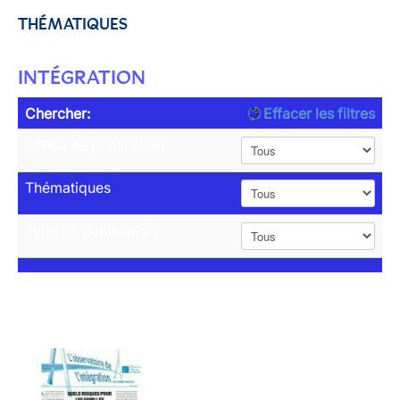
THÉMATIQUES
INTÉGRATION
Chercher:
Effacer les filtres
Année de publication
Thématiques
Type de publication