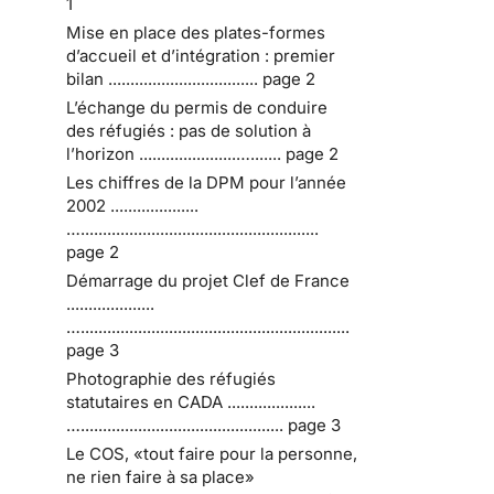
1
Mise en place des plates-formes
d’accueil et d’intégration : premier
bilan .................................. page 2
L’échange du permis de conduire
des réfugiés : pas de solution à
l’horizon ......................…....... page 2
Les chiffres de la DPM pour l’année
2002 ....................
…......................................................
page 2
Démarrage du projet Clef de France
....................
….............................................................
page 3
Photographie des réfugiés
statutaires en CADA ....................
….............................................. page 3
Le COS, «tout faire pour la personne,
ne rien faire à sa place»