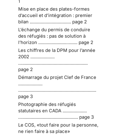
1
Mise en place des plates-formes
d’accueil et d’intégration : premier
bilan .................................. page 2
L’échange du permis de conduire
des réfugiés : pas de solution à
l’horizon ......................…....... page 2
Les chiffres de la DPM pour l’année
2002 ....................
…......................................................
page 2
Démarrage du projet Clef de France
....................
….............................................................
page 3
Photographie des réfugiés
statutaires en CADA ....................
….............................................. page 3
Le COS, «tout faire pour la personne,
ne rien faire à sa place»