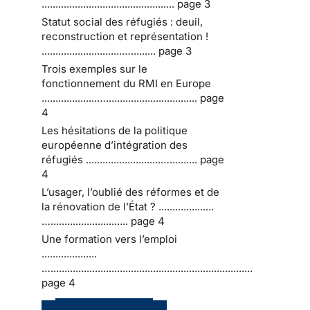
................................................ page 3
Statut social des réfugiés : deuil,
reconstruction et représentation !
.............................…......... page 3
Trois exemples sur le
fonctionnement du RMI en Europe
....................…................................. page
4
Les hésitations de la politique
européenne d’intégration des
réfugiés ...........................….......... page
4
L’usager, l’oublié des réformes et de
la rénovation de l’État ? ....................
…............................ page 4
Une formation vers l’emploi
....................
….........................................................................
page 4