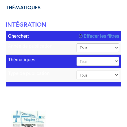
THÉMATIQUES
INTÉGRATION
Chercher:
Effacer les filtres
Année de publication
Thématiques
Type de publication