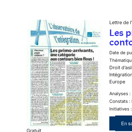
Lettre de l
Les p
conto
Date de pub
Thématiqu
Droit d’asi
Intégratio
Europe
Analyses : 
Constats :
Initiatives
En sa
Gratuit