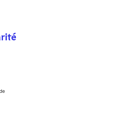
rité
 de