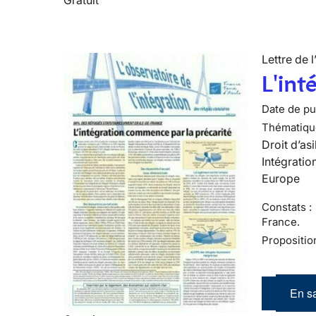
Lettre de l
L'int
Date de pub
Thématiqu
Droit d’asi
Intégratio
Europe
Constats :
France.
Propositio
En sa