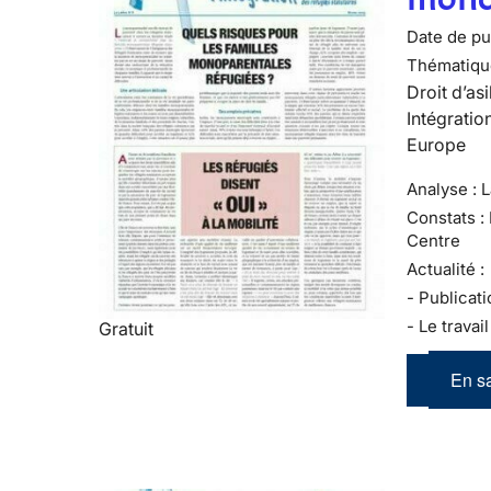
Date de pub
Thématiqu
Droit d’asi
Intégratio
Europe
Analyse : 
Constats :
Centre
Actualité :
- Publicati
- Le travai
Gratuit
En sa