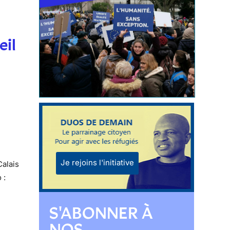
eil
Je rejoins l'initiative
Calais
 :
S'ABONNER À
NOS