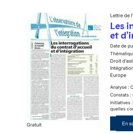
Lettre de l
Les i
et d'
Date de pub
Thématiqu
Droit d’asi
Intégratio
Europe
Analyse : 
Constats :
Initiatives
quelles co
En sa
Gratuit