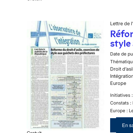
Lettre de l
Réfor
style
Date de pub
Thématiqu
Droit d’asi
Intégratio
Europe
Initiatives
Constats :
Europe : L
En sa
Gratuit