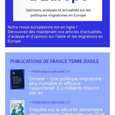
Notre revue européenne est en ligne !
Découvrez dès maintenant nos articles d'actualités,
d'analyse et d'opinion sur l'asile et les migrations en
Europe
PUBLICATIONS DE FRANCE TERRE D'ASILE
Publications spéciales | n°
Dossier - Une politique migratoire
plus humaine et efficace
rapporterait 3,3 milliards d’euros
par an
Publications spéciales | n°
Enquête sur la sécurité alimentaire
des personnes hébergées par l’État