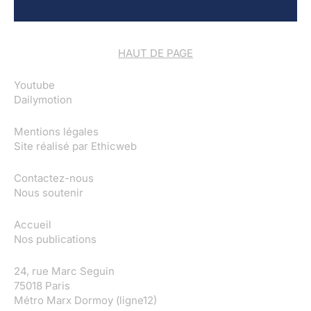
HAUT DE PAGE
Youtube
Dailymotion
Mentions légales
Site réalisé par
Ethicweb
Contactez-nous
Nous soutenir
Accueil
Nos publications
24, rue Marc Seguin
75018 Paris
Métro Marx Dormoy (ligne12)