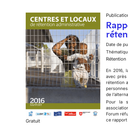
Publicatio
Rappo
réten
Date de pub
Thématiqu
Rétention
En 2016, l
avec près 
rétention 
personnes 
de l’altern
Pour la 
associatio
Forum réfu
ce rapport
Gratuit