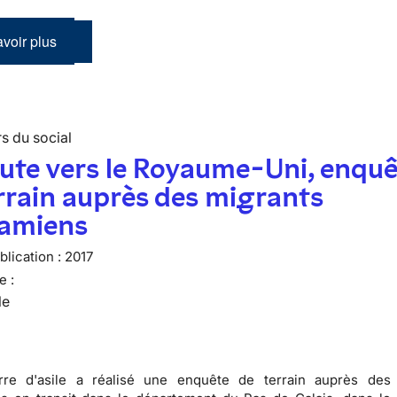
voir plus
s du social
ute vers le Royaume-Uni, enquê
rrain auprès des migrants
namiens
lication :
2017
e :
le
rre d'asile a réalisé une enquête de terrain auprès des