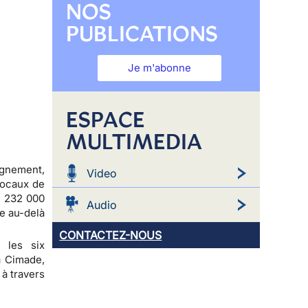
NOS
PUBLICATIONS
Je m'abonne
ESPACE
MULTIMEDIA
ignement,
Video
locaux de
e 232 000
Audio
e au-delà
CONTACTEZ-NOUS
 les six
a Cimade,
 à travers