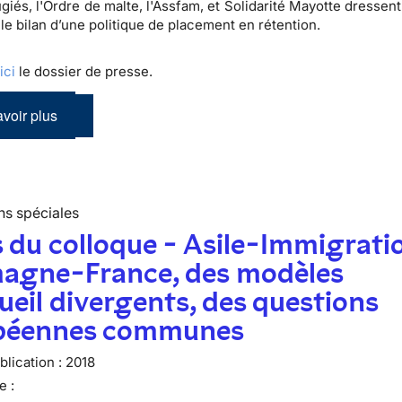
giés, l'Ordre de malte, l'Assfam, et Solidarité Mayotte dressent
 le bilan d’une politique de placement en rétention.
z
ici
le dossier de presse.
voir plus
ns spéciales
 du colloque - Asile-Immigratio
magne-France, des modèles
ueil divergents, des questions
péennes communes
lication :
2018
e :