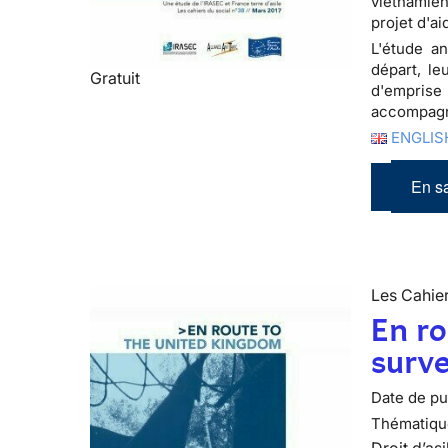
vietnamien
projet d'a
L'étude an
départ, le
Gratuit
d'emprise 
accompagn
ENGLISH
En sa
Les Cahier
En ro
surv
Date de pub
Thématiqu