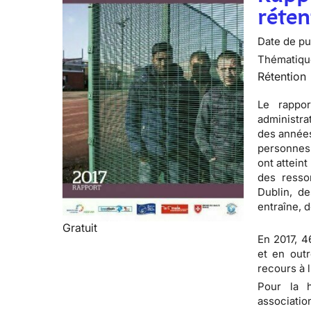
réten
Date de pub
Thématiqu
Rétention
Le rappo
administra
des années
personnes 
ont attein
des resso
Dublin, de
entraîne, d
Gratuit
En 2017, 
et en outr
recours à 
Pour la 
associatio