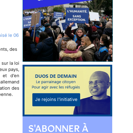
isé le 06
ents, des
sur la loi
eux pays,
 et d’en
 allemand
sation des
péenne.
Je rejoins l'initiative
S'ABONNER À