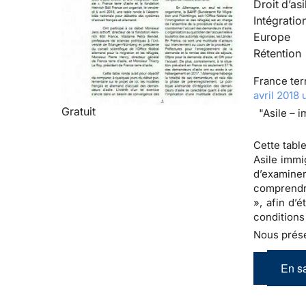
Droit d’asi
Intégratio
Europe
Rétention
France terr
avril 2018
Gratuit
"Asile – 
Cette table
Asile immi
d’examine
comprendre
», afin d’
conditions
Nous prése
En sa