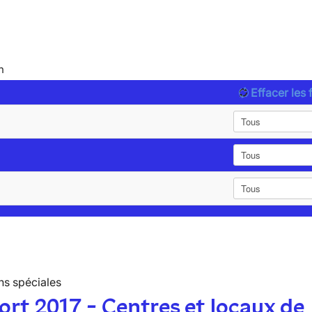
n
Effacer les f
ns spéciales
rt 2017 - Centres et locaux de