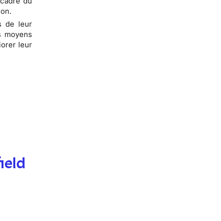
 cadre du
ion.
s de leur
es moyens
orer leur
ield