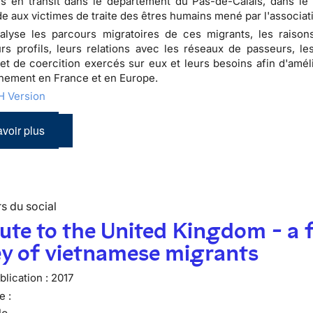
s en transit dans le département du Pas-de-Calais, dans le
ide aux victimes de traite des êtres humains mené par l'associat
alyse les parcours migratoires de ces migrants, les raison
urs profils, leurs relations avec les réseaux de passeurs, l
et de coercition exercés sur eux et leurs besoins afin d'améli
ement en France et en Europe.
 Version
voir plus
s du social
ute to the United Kingdom - a f
ey of vietnamese migrants
lication :
2017
e :