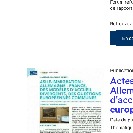
Forum réfu
ce rapport
Retrouve
En sa
Publicatio
Actes
Alle
d'acc
euro
Date de pub
Thématiqu