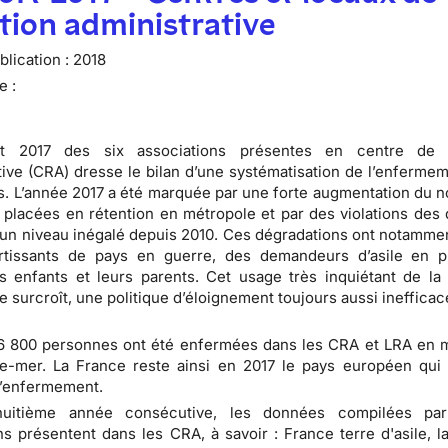
tion administrative
lication :
2018
e :
rt 2017 des six associations présentes en centre de r
tive (CRA) dresse le bilan d’une systématisation de l’enfermem
. L’année 2017 a été marquée par une forte augmentation du 
placées en rétention en métropole et par des violations des d
t un niveau inégalé depuis 2010. Ces dégradations ont notamme
rtissants de pays en guerre, des demandeurs d’asile en 
s enfants et leurs parents. Cet usage très inquiétant de la 
e surcroît, une politique d’éloignement toujours aussi inefficac
46 800 personnes ont été enfermées dans les CRA et LRA en 
e-mer. La France reste ainsi en 2017 le pays européen qui 
l’enfermement.
huitième année consécutive, les données compilées par
ns présentent dans les CRA, à savoir : France terre d'asile, l