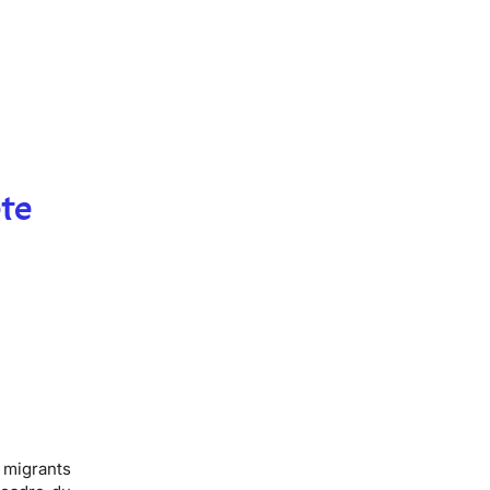
te
 migrants