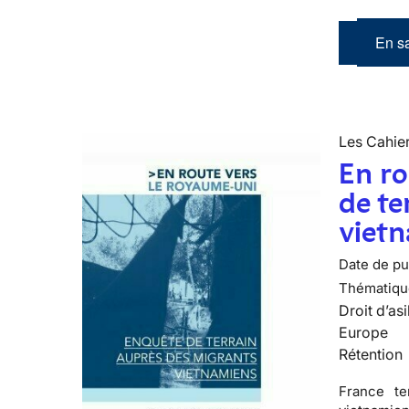
En sa
Les Cahier
En ro
de te
viet
Date de pub
Thématiqu
Droit d’asi
Europe
Rétention
France te