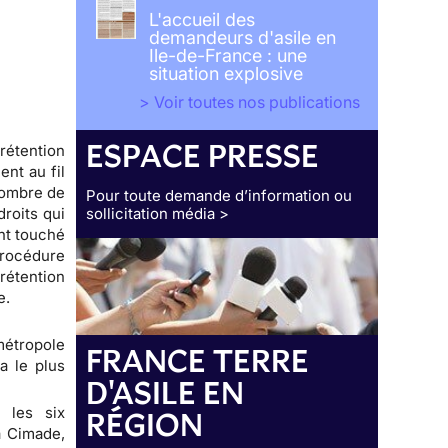
L'accueil des
demandeurs d'asile en
Ile-de-France : une
situation explosive
> Voir toutes nos publications
ESPACE PRESSE
étention
ent au fil
nombre de
Pour toute demande d’information ou
roits qui
sollicitation média >
nt touché
procédure
rétention
e.
métropole
FRANCE TERRE
a le plus
D'ASILE EN
 les six
RÉGION
a Cimade,