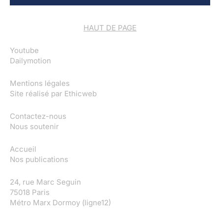
HAUT DE PAGE
Youtube
Dailymotion
Mentions légales
Site réalisé par
Ethicweb
Contactez-nous
Nous soutenir
Accueil
Nos publications
24, rue Marc Seguin
75018 Paris
Métro Marx Dormoy (ligne12)