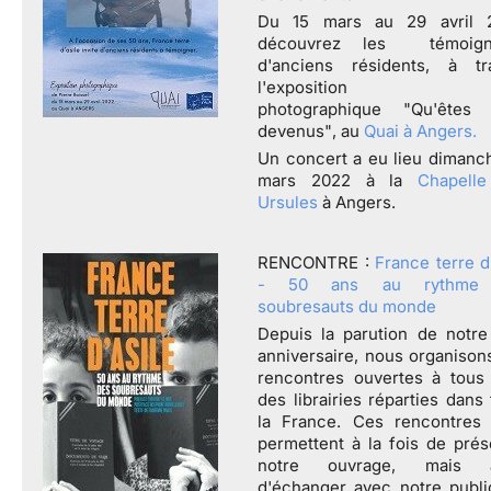
Du
15 mars au 29 avril 
découvrez les témoign
d'anciens résidents, à tr
l'exposition
photographique
"Qu'êtes
devenus"
, au
Quai à Angers.
Un concert a eu lieu diman
mars 2022
à la
Chapell
Ursules
à Angers
.
RENCONTRE
:
France terre d
- 50 ans au rythme
soubresauts du monde
Depuis la parution de notre 
anniversaire, nous organison
rencontres ouvertes à tous
des librairies réparties dans
la France. Ces rencontres
permettent à la fois de prés
notre ouvrage, mais a
d'échanger avec notre publi