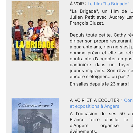
À VOIR :
Le film "La Brigade"
"La Brigade", un film de L
Julien Petit avec Audrey La
François Cluzet.
Depuis toute petite, Cathy rê
diriger son propre restaurant
à quarante ans, rien ne s'est
comme prévu et elle se ret
contrainte d'accepter un pos
cantinière dans un foyer
jeunes migrants. Son rêve s
encore s’éloigner… ou pas ?
En salles depuis le
23 mars !
À VOIR ET
À
ECOUTER :
Con
et expositions à Angers
A l’occasion de ses 50 a
France terre d'asile, le
d'Angers organise di
événements.