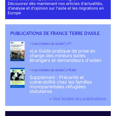
Découvrez dès maintenant nos articles d'actualités,
d'analyse et d'opinion sur l'asile et les migrations en
Europe
PUBLICATIONS DE FRANCE TERRE D'ASILE
Les Cahiers du social | n°7
«Le Guide pratique de prise en
charge des mineurs isolés
étrangers et demandeurs d'asile»
Les Cahiers du social | n°6 bis
Supplément : Précarité et
vulnérabilité chez les familles
monoparentales réfugiées
statutaires
> Voir toutes nos publications