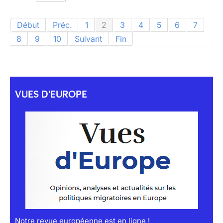
Début
Préc.
1
2
3
4
5
6
7
8
9
10
Suivant
Fin
VUES D'EUROPE
Notre revue européenne est en ligne !